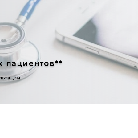
к пациентов**
льтации